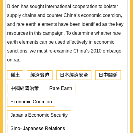
Biden has sought international cooperation to bolster
supply chains and counter China’s economic coercion,
and rare earth elements have been identified as the key
resources in this campaign. To determine whether rare
earth elements can be used effectively in economic
sanctions, we must re-examine China’s 2010 embargo
on rar..
稀土
經濟脅迫
日本經濟安全
日中關係
中國經濟治策
Rare Earth
Economic Coercion
Japan’s Economic Security
Sino- Japanese Relations