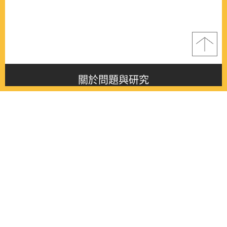
關於問題與研究
About this journal
最新消息
Latest issue
最新期刊
Latest issue
各期期刊
All issues
徵稿啟事
Contribution