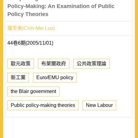
Policy-Making: An Examination of Public
Policy Theories
羅至美(Chih-Mei Luo)
44卷6期(2005/11/01)
歐元政策
布萊爾政府
公共政策理論
新工黨
Euro/EMU policy
the Blair government
Public policy-making theories
New Labour