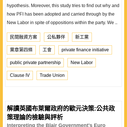
hypothesis. Moreover, this study tries to find out why and
how PFI has been adopted and carried through by the
New Labor in spite of oppositions within the party. We ..
民間融資方案
公私夥伴
新工黨
黨章第四條
工會
private finance initiative
public private partnership
New Labor
Clause IV
Trade Union
解讀英國布萊爾政府的歐元決策:公共政
策理論的檢驗與評析
Interpreting the Blair Government's Euro