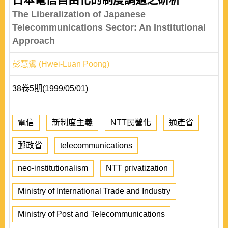
The Liberalization of Japanese
Telecommunications Sector: An Institutional
Approach
彭慧鸞 (Hwei-Luan Poong)
38卷5期(1999/05/01)
電信
新制度主義
NTT民營化
通產省
郵政省
telecommunications
neo-institutionalism
NTT privatization
Ministry of International Trade and Industry
Ministry of Post and Telecommunications