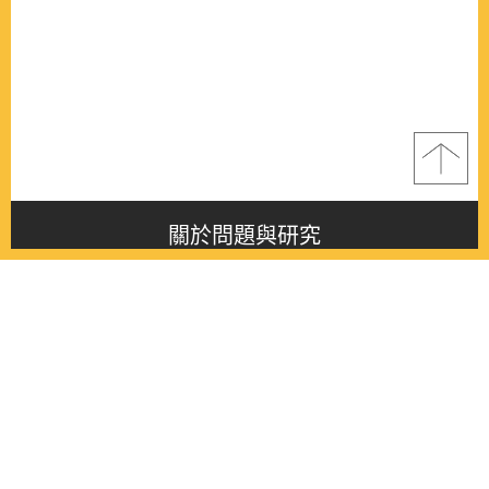
關於問題與研究
About this journal
最新消息
Latest issue
最新期刊
Latest issue
各期期刊
All issues