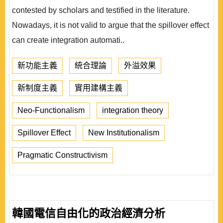
contested by scholars and testified in the literature.
Nowadays, it is not valid to argue that the spillover effect
can create integration automati..
新功能主義
統合理論
外溢效果
新制度主義
實用建構主義
Neo-Functionalism
integration theory
Spillover Effect
New Institutionalism
Pragmatic Constructivism
韓國電信自由化的政治經濟分析