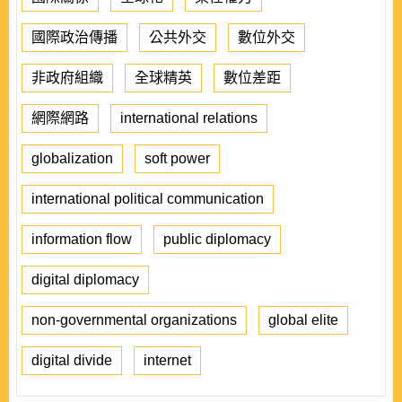
國際政治傳播
公共外交
數位外交
非政府組織
全球精英
數位差距
網際網路
international relations
globalization
soft power
international political communication
information flow
public diplomacy
digital diplomacy
non-governmental organizations
global elite
digital divide
internet