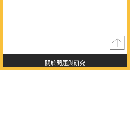
關於問題與研究
About this journal
最新消息
Latest issue
最新期刊
Latest issue
各期期刊
All issues