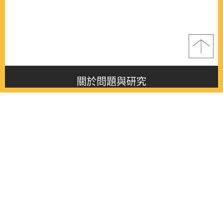
關於問題與研究
About this journal
最新消息
Latest issue
最新期刊
Latest issue
各期期刊
All issues
徵稿啟事
Contribution