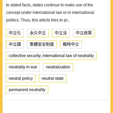
to stated facts, states continue to make use of the
concept under international law or in international
politics. Thus, this article tries to pr..
中立化
永久中立
中立法
中立政策
中立國
集體安全制度
戰時中立
collective security; international law of neutrality
neutrality in war
neutralization
neutral policy
neutral state
permanent neutrality