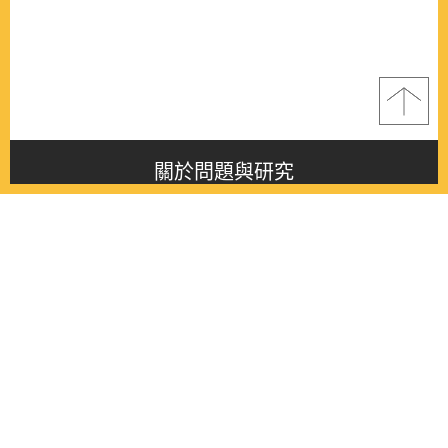
關於問題與研究
About this journal
最新消息
Latest issue
最新期刊
Latest issue
各期期刊
All issues
徵稿啟事