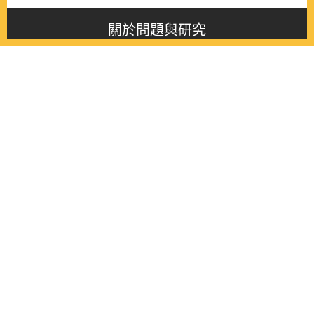
關於問題與研究
About this journal
最新消息
Latest issue
最新期刊
Latest issue
各期期刊
All issues
徵稿啟事
Contribution
聯絡我們
Contact
《問題與研究》季刊 Wenti Yu Yanjiu