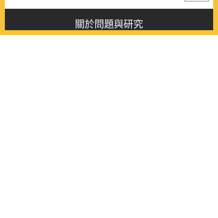
關於問題與研究
About this journal
最新消息
Latest issue
最新期刊
Latest issue
各期期刊
All issues
徵稿啟事
Contribution
聯絡我們
Contact
《問題與研究》季刊 Wenti Yu Yanjiu