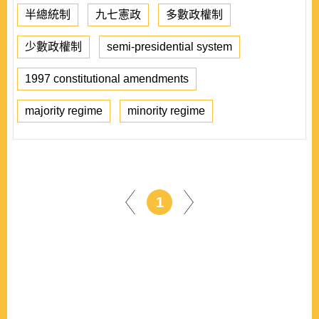
半總統制
九七憲政
多數政權制
少數政權制
semi-presidential system
1997 constitutional amendments
majority regime
minority regime
1