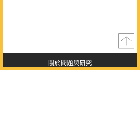
關於問題與研究
About this journal
最新消息
Latest issue
最新期刊
Latest issue
各期期刊
All issues