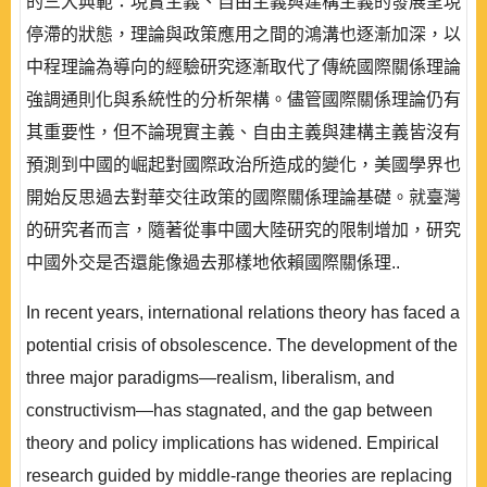
的三大典範：現實主義、自由主義與建構主義的發展呈現
停滯的狀態，理論與政策應用之間的鴻溝也逐漸加深，以
中程理論為導向的經驗研究逐漸取代了傳統國際關係理論
強調通則化與系統性的分析架構。儘管國際關係理論仍有
其重要性，但不論現實主義、自由主義與建構主義皆沒有
預測到中國的崛起對國際政治所造成的變化，美國學界也
開始反思過去對華交往政策的國際關係理論基礎。就臺灣
的研究者而言，隨著從事中國大陸研究的限制增加，研究
中國外交是否還能像過去那樣地依賴國際關係理..
In recent years, international relations theory has faced a
potential crisis of obsolescence. The development of the
three major paradigms—realism, liberalism, and
constructivism—has stagnated, and the gap between
theory and policy implications has widened. Empirical
research guided by middle-range theories are replacing