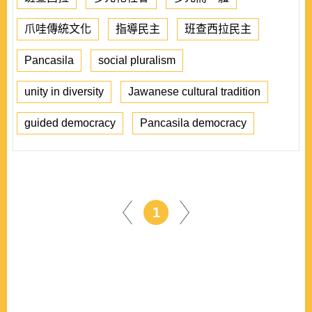
爪哇傳統文化
指導民主
班查西拉民主
Pancasila
social pluralism
unity in diversity
Jawanese cultural tradition
guided democracy
Pancasila democracy
1