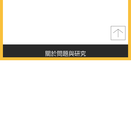
關於問題與研究
About this journal
最新消息
Latest issue
最新期刊
Latest issue
各期期刊
All issues
徵稿啟事