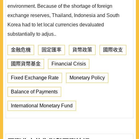
environment. Because of the shortage of foreign
exchange reserves, Thailand, Indonesia and South
Korea had to let local currencies devaluated
substantially to adjus..
金融危機
固定匯率
貨幣政策
國際收支
國際貨幣基金
Financial Crisis
Fixed Exchange Rate
Monetary Policy
Balance of Payments
International Monetary Fund