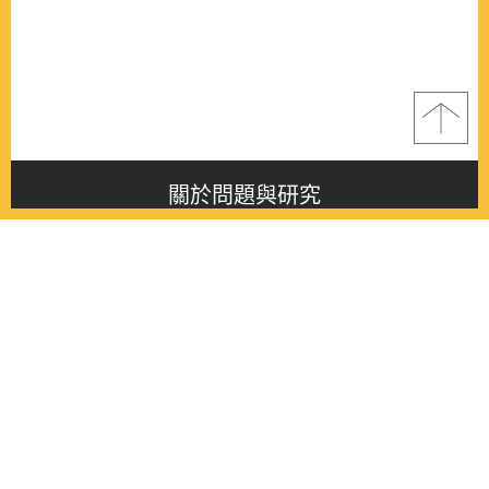
關於問題與研究
About this journal
最新消息
Latest issue
最新期刊
Latest issue
各期期刊
All issues
徵稿啟事