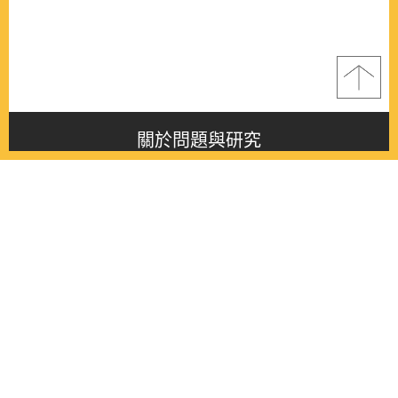
關於問題與研究
About this journal
最新消息
Latest issue
最新期刊
Latest issue
各期期刊
All issues
徵稿啟事
Contribution