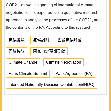
COP21, as well as gaming of international climate
negotiations, this paper adopts a qualitative research
approach to analyze the processes of the COP21, and
the contents of the PA. According to this research, ..
氣候變遷
氣候談判
巴黎氣候峰會
巴黎協議
國家自定預期貢獻
Climate Change
Climate Negotiation
Paris Climate Summit
Paris Agreement(PA)
Intended Nationally Decision Contribution(INDC)