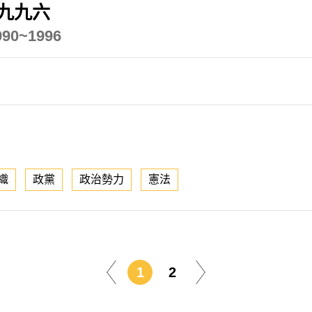
九九六
1990~1996
織
政黨
政治勢力
憲法
1
2