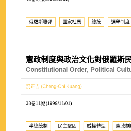
俄羅斯聯邦
國家杜馬
總統
選舉制度
憲政制度與政治文化對俄羅斯
Constitutional Order, Political Cu
況正吉 (Cheng-Chi Kuang)
38卷11期(1999/11/01)
半總統制
民主鞏固
威權轉型
憲政制