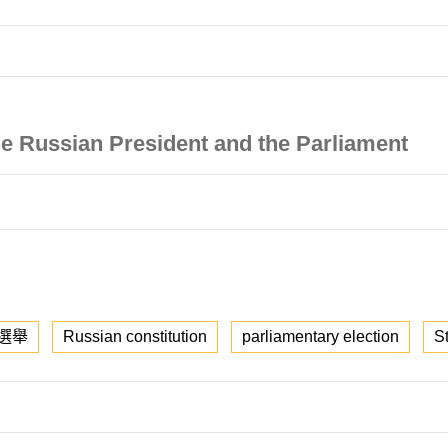
he Russian President and the Parliament
選舉
Russian constitution
parliamentary election
S