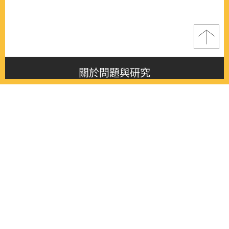
關於問題與研究
About this journal
最新消息
Latest issue
最新期刊
Latest issue
各期期刊
All issues
徵稿啟事
Contribution