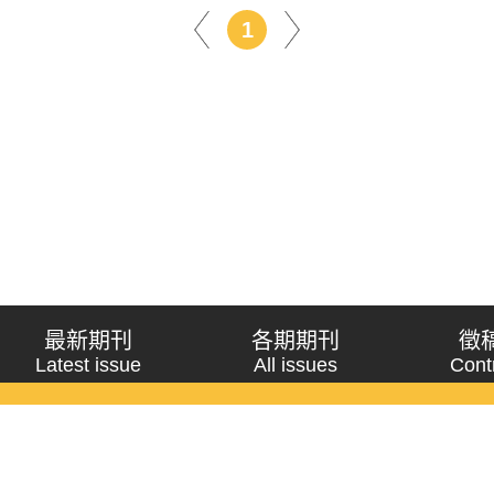
1
最新期刊
各期期刊
徵
Latest issue
All issues
Cont
《問題與研究》季刊 Wenti Yu Yanjiu
Copyright © 2021 Wenti Yu Yanjiu. All Rights Reserved.