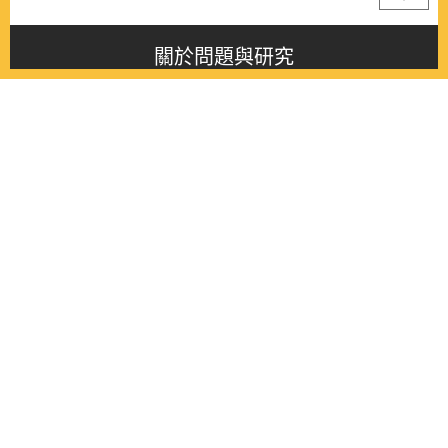
關於問題與研究
About this journal
最新消息
Latest issue
最新期刊
Latest issue
各期期刊
All issues
徵稿啟事
Contribution
聯絡我們
Contact
《問題與研究》季刊 Wenti Yu Yanjiu