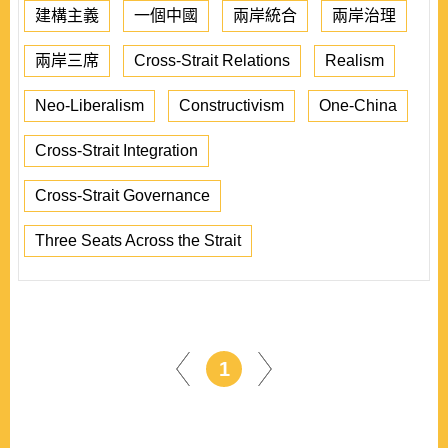
建構主義
一個中國
兩岸統合
兩岸治理
兩岸三席
Cross-Strait Relations
Realism
Neo-Liberalism
Constructivism
One-China
Cross-Strait Integration
Cross-Strait Governance
Three Seats Across the Strait
1