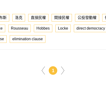
布斯
洛克
直接民權
間接民權
公投發動權
ce
Rousseau
Hobbes
Locke
direct democracy
use
elimination clause
1