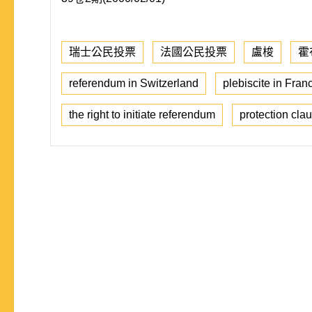
瑞士公民投票
法國公民投票
盧梭
霍
referendum in Switzerland
plebiscite in Fran
the right to initiate referendum
protection cla