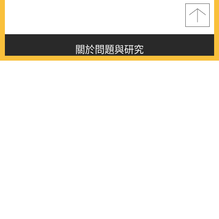
關於問題與研究
About this journal
最新消息
Latest issue
最新期刊
Latest issue
各期期刊
All issues
徵稿啟事
Contribution
聯絡我們