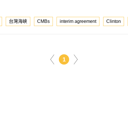
台灣海峽
CMBs
interim agreement
Clinton
1