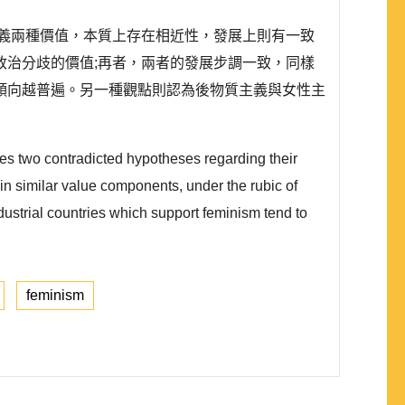
義兩種價值，本質上存在相近性，發展上則有一致
治分歧的價值;再者，兩者的發展步調一致，同樣
傾向越普遍。另一種觀點則認為後物質主義與女性主
es two contradicted hypotheses regarding their
in similar value components, under the rubic of
dustrial countries which support feminism tend to
feminism