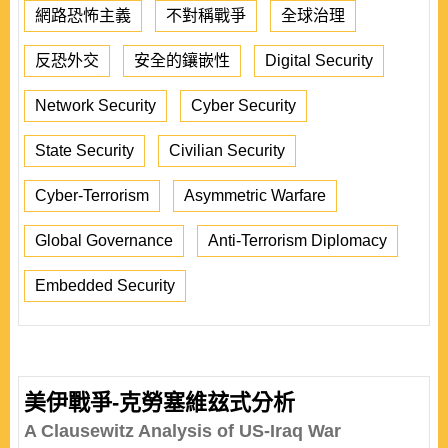
網路恐怖主義
不對稱戰爭
全球治理
反恐外交
安全的鑲嵌性
Digital Security
Network Security
Cyber Security
State Security
Civilian Security
Cyber-Terrorism
Asymmetric Warfare
Global Governance
Anti-Terrorism Diplomacy
Embedded Security
美伊戰爭-克勞塞維玆式分析
A Clausewitz Analysis of US-Iraq War