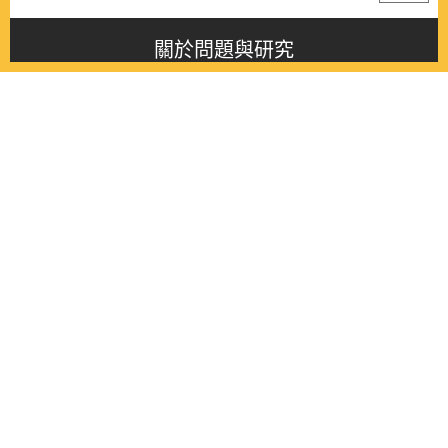
關於問題與研究
About this journal
最新消息
Latest issue
最新期刊
Latest issue
各期期刊
All issues
徵稿啟事
Contribution
聯絡我們
Contact
《問題與研究》季刊 Wenti Yu Yanjiu