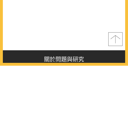
關於問題與研究
About this journal
最新消息
Latest issue
最新期刊
Latest issue
各期期刊
All issues