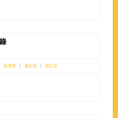
錄
徐育珠
潘志奇
鄧公玄