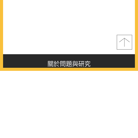
關於問題與研究
About this journal
最新消息
Latest issue
最新期刊
Latest issue
各期期刊
All issues