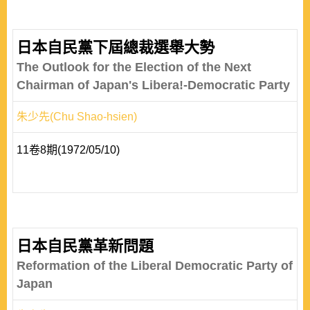
日本自民黨下屆總裁選舉大勢
The Outlook for the Election of the Next
Chairman of Japan's Libera!-Democratic Party
朱少先(Chu Shao-hsien)
11卷8期(1972/05/10)
日本自民黨革新問題
Reformation of the Liberal Democratic Party of
Japan