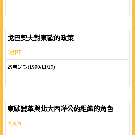
戈巴契夫對東歐的政策
龍舒甲
29卷14期(1990/11/10)
東歐變革與北大西洋公約組織的角色
吳萬寶