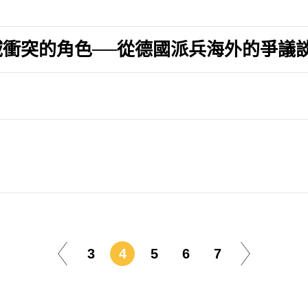
衝突的角色──從德國派兵海外的爭議
3
4
5
6
7