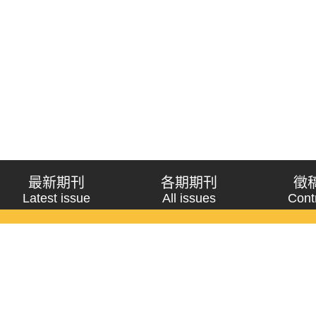
最新期刊
各期期刊
徵
Latest issue
All issues
Cont
《問題與研究》季刊 Wenti Yu Yanjiu
Copyright © 2021 Wenti Yu Yanjiu. All Rights Reserved.
獲「國科會人文社會科學研究中心」補助