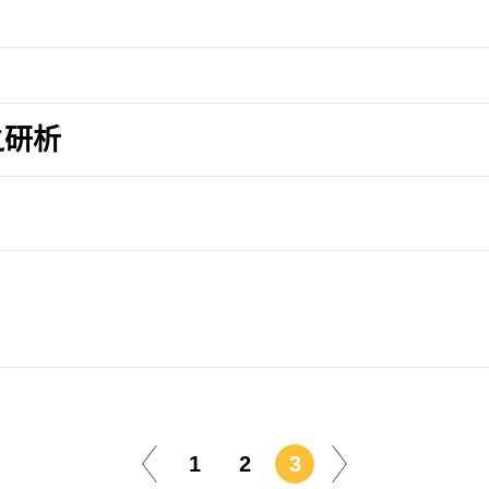
之研析
1
2
3