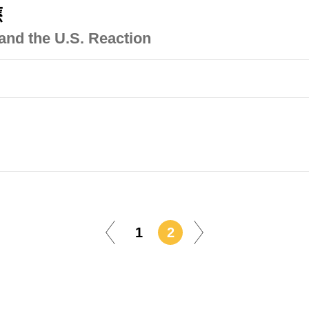
應
nd the U.S. Reaction
1
2