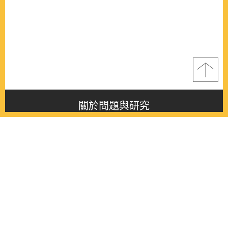
關於問題與研究
About this journal
最新消息
Latest issue
最新期刊
Latest issue
各期期刊
All issues