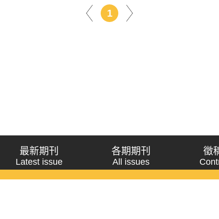
1
最新期刊
各期期刊
徵
Latest issue
All issues
Cont
《問題與研究》季刊 Wenti Yu Yanjiu
Copyright © 2021 Wenti Yu Yanjiu. All Rights Reserved.