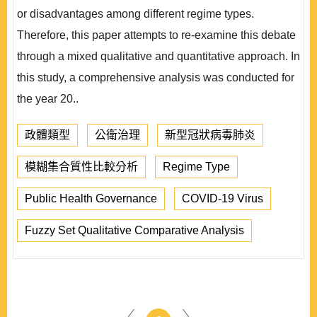
or disadvantages among different regime types.
Therefore, this paper attempts to re-examine this debate
through a mixed qualitative and quantitative approach. In
this study, a comprehensive analysis was conducted for
the year 20..
政體類型
公衛治理
新型冠狀病毒肺炎
模糊集合質性比較分析
Regime Type
Public Health Governance
COVID-19 Virus
Fuzzy Set Qualitative Comparative Analysis