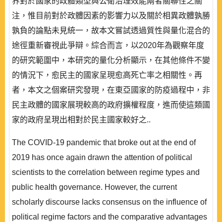
界對於國家的政體類型與公衛治理效能兩者關聯性之關
注，惟目前對於政體因素的影響力以及關於相異政體孰勝
孰負的論點未見統一，故本文嘗試透過質性與量化混合的
途徑重新審視此爭辯。綜合而言，以2020年為觀察年度
的研究範圍中，本研究的量化分析顯示，在其他條件不變
的情況下，愈民主的國家呈現愈高死亡率之相關性。再
者，本文之個案研究發現，在東亞國家的防疫過程中，非
民主政體的國家展現較高的政府擴權程度，進而使這類國
家的政府呈現出相對於民主國家較好之..
The COVID-19 pandemic that broke out at the end of
2019 has once again drawn the attention of political
scientists to the correlation between regime types and
public health governance. However, the current
scholarly discourse lacks consensus on the influence of
political regime factors and the comparative advantages