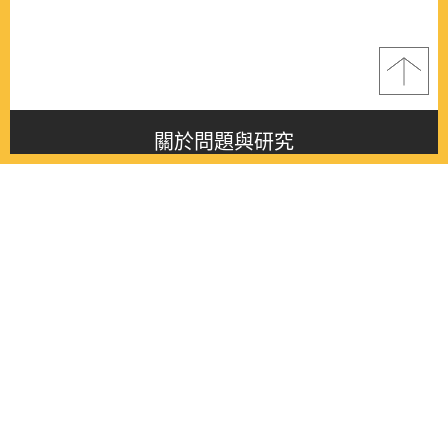
關於問題與研究
About this journal
最新消息
Latest issue
最新期刊
Latest issue
各期期刊
All issues
徵稿啟事
Contribution