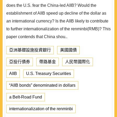
does the U.S. fear the China-led AIIB? Would the
establishment of AIIB speed up decline of the dollar as
an international currency? Is the AIIB likely to contribute
to further internationalization of the renminbi(RMB)? This
paper contends that China shou..
亞洲基礎設施投資銀行
美國國債
亞投行債券
帶路基金
人民幣國際化
AIIB
U.S. Treasury Securities
“AIIB bonds” denominated in dollars
a Belt-Road Fund
internationalization of the renminbi