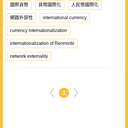
國際貨幣
貨幣國際化
人民幣國際化
網路外部性
international currency
currency internationalization
internationalization of Renminbi
network externality
1