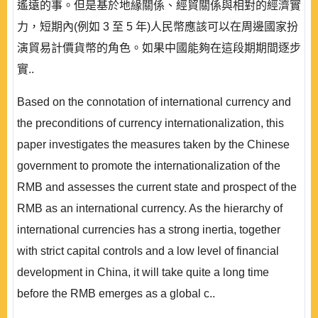
遙遠的事。但是基於地緣關係、經貿關係與相對的經濟實
力，短期內(例如 3 至 5 年)人民幣應該可以在周邊國家扮
演貿易計價貨幣的角色。如果中國能夠在這段期期間逐步
實..
Based on the connotation of international currency and
the preconditions of currency internationalization, this
paper investigates the measures taken by the Chinese
government to promote the internationalization of the
RMB and assesses the current state and prospect of the
RMB as an international currency. As the hierarchy of
international currencies has a strong inertia, together
with strict capital controls and a low level of financial
development in China, it will take quite a long time
before the RMB emerges as a global c..