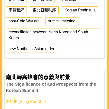
兩韓和解
東北亞新秩序
Korean Peninsula
post-Cold War era
summit meeting
reconciliation between North Korea and South
Korea
new Northeast Asian order
南北韓高峰會的意義與前景
The Significance of and Prospects from the
Korean Summit
朱松柏 (Song-Por Chu)