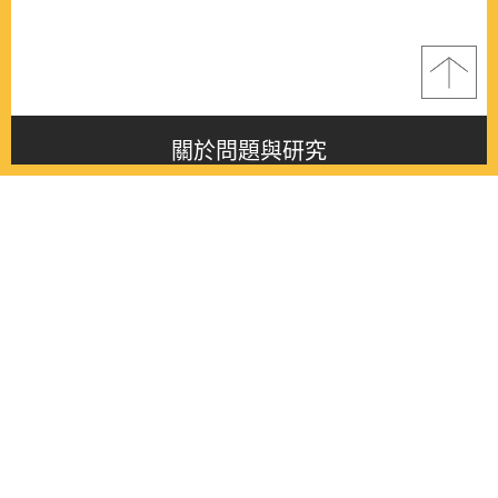
關於問題與研究
About this journal
最新消息
Latest issue
最新期刊
Latest issue
各期期刊
All issues
徵稿啟事
Contribution