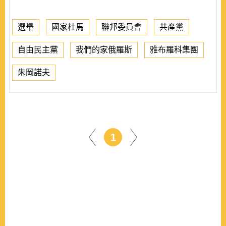
選舉
國家杜馬
聯邦委員會
共產黨
自由民主黨
我們的家俄羅斯
雅布羅科集團
朱岡諾夫
1