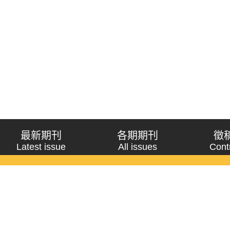
最新期刊
各期期刊
徵
Latest issue
All issues
Cont
《問題與研究》季刊 Wenti Yu Yanjiu
Copyright © 2021 Wenti Yu Yanjiu. All Rights Reserved.
獲「國科會人文社會科學研究中心」補助