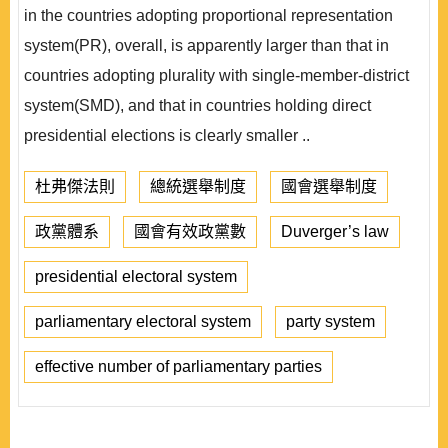
in the countries adopting proportional representation
system(PR), overall, is apparently larger than that in
countries adopting plurality with single-member-district
system(SMD), and that in countries holding direct
presidential elections is clearly smaller ..
杜弗傑法則
總統選舉制度
國會選舉制度
政黨體系
國會有效政黨數
Duverger’s law
presidential electoral system
parliamentary electoral system
party system
effective number of parliamentary parties