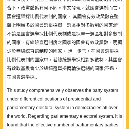
合下，政黨體系有何不同。本文發現，就國會選制而言，
國會選舉採比例代表制的國家， 其國會有效政黨數在整
體上明顯多於國會選舉採單一選區相對多數制的國家;而
不論是國會選舉採比例代表制或是採單一選區相對多數制
的國家，有總統直選制度之國家的國會有效政黨數，明顯
少於無總統直選制度的國家。 進一步言，在國會選舉採
比例代表制的國家中，若總統選舉採相對多數制，其國會
有效政黨數會少於總統選舉採兩輪決選制的國家;不過，
在國會選舉採..
This study comprehensively observes the party system
under different collocations of presidential and
parliamentary electoral system in democracies all over
the world. Regarding parliamentary electoral system, it is
found that the effective number of parliamentary parties