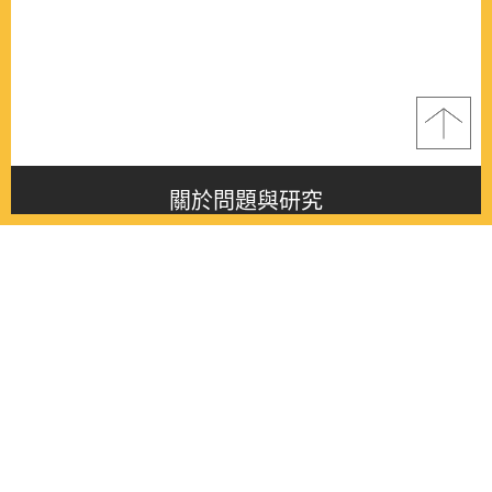
關於問題與研究
About this journal
最新消息
Latest issue
最新期刊
Latest issue
各期期刊
All issues
徵稿啟事