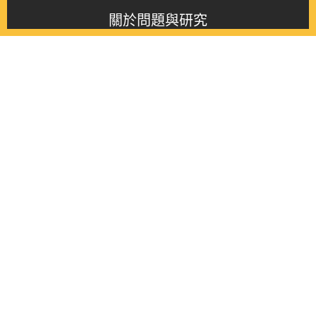
關於問題與研究
About this journal
最新消息
Latest issue
最新期刊
Latest issue
各期期刊
All issues
徵稿啟事
Contribution
聯絡我們
Contact
《問題與研究》季刊 Wenti Yu Yanjiu
Copyright © 2021 Wenti Yu Yanjiu. All Rights Reserved.