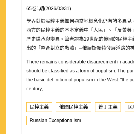
65卷1期(2026/03/31)
學界對於民粹主義如何適當地概念化仍有諸多異見
西方的民粹主義的基本定義中「人民」、「反菁英
歷史繼承與變異。筆者認為19世紀的俄國的民粹
出的「整合對立的救贖」─俄羅斯獨特發展道路的神話
There remains considerable disagreement in academ
should be classified as a form of populism. The purp
the basic def inition of populism in the West: “the 
century, ..
民粹主義
俄國民粹主義
普丁主義
民
Russian Exceptionalism