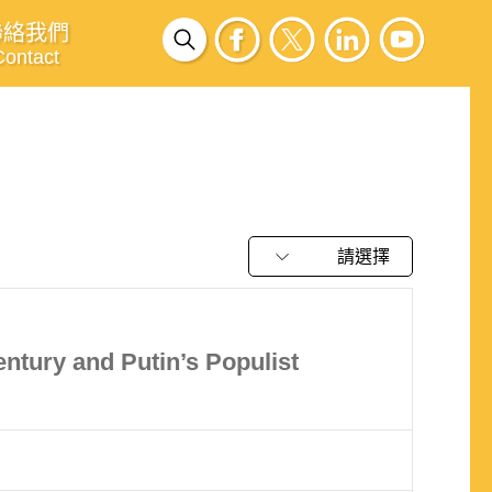
聯絡我們
Contact
請選擇
entury and Putin’s Populist