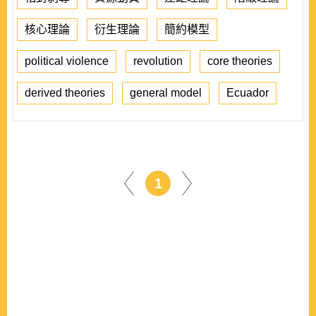
核心理論
衍生理論
簡約模型
political violence
revolution
core theories
derived theories
general model
Ecuador
1