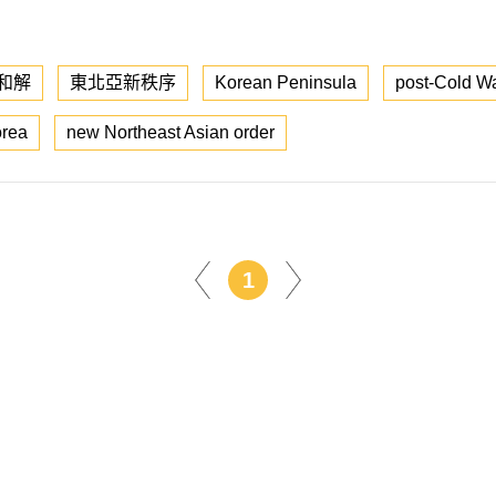
和解
東北亞新秩序
Korean Peninsula
post-Cold Wa
orea
new Northeast Asian order
1