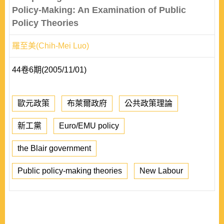
Policy-Making: An Examination of Public
Policy Theories
羅至美(Chih-Mei Luo)
44卷6期(2005/11/01)
歐元政策
布萊爾政府
公共政策理論
新工黨
Euro/EMU policy
the Blair government
Public policy-making theories
New Labour