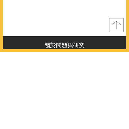
關於問題與研究
About this journal
最新消息
Latest issue
最新期刊
Latest issue
各期期刊
All issues
徵稿啟事
Contribution