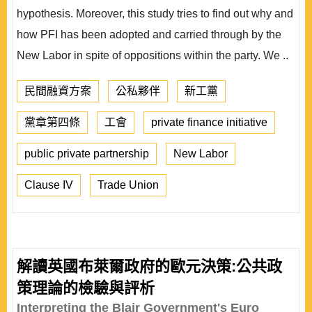
hypothesis. Moreover, this study tries to find out why and
how PFI has been adopted and carried through by the
New Labor in spite of oppositions within the party. We ..
民間融資方案
公私夥伴
新工黨
黨章第四條
工會
private finance initiative
public private partnership
New Labor
Clause IV
Trade Union
解讀英國布萊爾政府的歐元決策:公共政
策理論的檢驗與評析
Interpreting the Blair Government's Euro