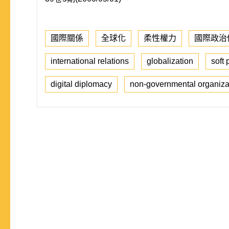
國際關係
全球化
柔性權力
國際政治
international relations
globalization
soft
digital diplomacy
non-governmental organiza