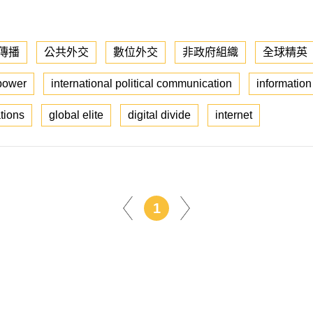
傳播
公共外交
數位外交
非政府組織
全球精英
 power
international political communication
information
tions
global elite
digital divide
internet
1