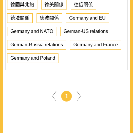
德國與北約
德美關係
德俄關係
德法關係
德波關係
Germany and EU
Germany and NATO
German-US relations
German-Russia relations
Germany and France
Germany and Poland
1