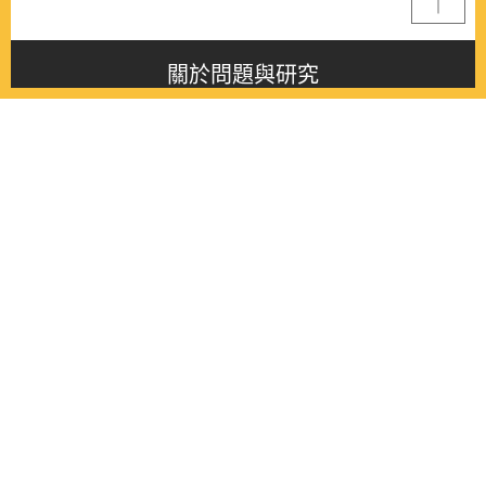
關於問題與研究
About this journal
最新消息
Latest issue
最新期刊
Latest issue
各期期刊
All issues
徵稿啟事
Contribution
聯絡我們
Contact