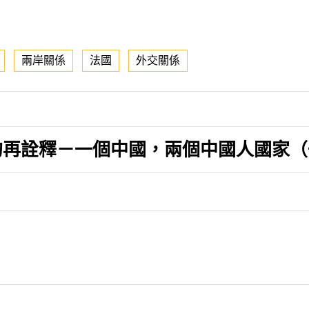
兩岸關係
法國
外交關係
的再詮釋－一個中國，兩個中國人國家（