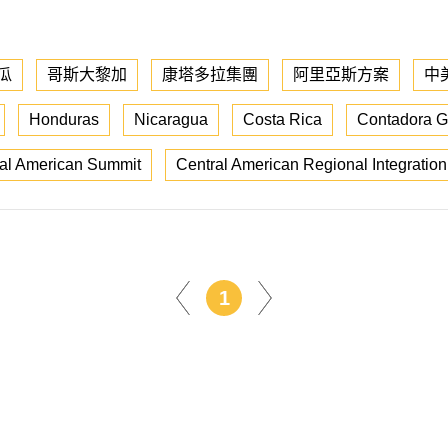
瓜
哥斯大黎加
康塔多拉集團
阿里亞斯方案
中
Honduras
Nicaragua
Costa Rica
Contadora G
al American Summit
Central American Regional Integration
1